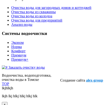
Очистка воды для загородных домов и коттеджей
Очистка воды из скважины
Очистка воды из колодца
Очистка воды для предприятий
Анализ воды
Системы водоочистки
Эконом
Норма
Комфорт
Премиум
Премиум+
Заказать очистку воды
Водоочистка, водоподготовка,
очистка воды в Томске
Создание сайта
alex-group
TOP
lkjhlkjh
lkjh lkj hlkj hlkj hlkj hlk
×